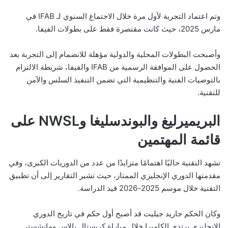
وتم اعتماد التجربة لأول مرة خلال الاجتماع السنوي لـ IFAB في
مارس 2025، حيث كانت مقتصرة فقط على بطولات الفيفا.
وأصبحت البطولات المحلية والدولية مؤهلة للانضمام إلى التجربة بعد
الحصول على الموافقة الرسمية من IFAB والفيفا، شريطة الالتزام
بالتوصيات الفنية والتنظيمية التي تضمن التنفيذ السلس والآمن
للتقنية.
البريميرليغ والبوندسليغا وNWSL على
قائمة المهتمين
تشهد التقنية حاليًا اهتمامًا متزايدًا من عدد من الدوريات الكبرى، وفي
مقدمتها الدوري الإنجليزي الممتاز، حيث تشير التقارير إلى أن تطبيق
التقنية خلال موسم 2025-2026 قيد الدراسة.
وكان الحكم جاريد جيليت قد أصبح أول حكم في تاريخ الدوري
الإنجليزي يرتدي الكاميرا خلال مباراة كريستال بالاس ومانشستر