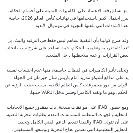
مع اتساع رقعة الاعتماد على الكاميرات المثبتة على أجسام الحكام،
يبرز احتمال كبير باستخدامها في نهائيات كأس العالم 2026، خاصة
بعد الإشادات التي تلقتها التجربة في مونديال الأندية.
وقد صرح كولينا بأن التقنية تساهم ليس فقط في الترفيه والبث، بل
تُعد أداة تدريبية وتعليمية للحكام، حيث تساعد على شرح سبب اتخاذ
بعض القرارات أو عدم ملاحظتها داخل الملعب.
وتجلى تأثير الكاميرات في لقطات حاسمة، منها عدم احتساب لمسة
يد على مدافع أتلتيكو مدريد أمام باريس سان جيرمان في الجولة
الأولى من دور مجموعات كأس العالم للأندية، بسبب حجب الرؤية عن
الحكم، وهو ما وثقته الكاميرا وفسر تدخل الـVAR حينها.
ومع حصول IFAB على موافقات مبدئية، بات بمقدور جميع الاتحادات
المحلية والجهات المنظمة للمسابقات التقدم بطلبات لتجربة التقنية،
على أن تتولى IFAB والفيفا تقديم الدعم الفني الكامل وتحديد
المعايير التنظيمية التي تضمن نجاح التجربة وتوسعها المستقبلي.