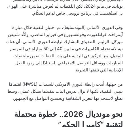
يونايتد في مايو 2024، لكن اللقطات لم تُعرض مباشرة على الهواء،
بل استُخدمت في برنامج ترويجي خاص لدعم الحكّام.
وفي الدوري الألماني (البوندسليغا)، تم اختبار التقنية خلال مباراة
آينتراخت فرانكفورت وفولفسبورغ في فبراير الماضي، وأكّد شتيفن
ميركل، الرئيس التنفيذي المشارك لرابطة الدوري الألماني، أن هناك
نية لاستخدام الكاميرات في ما بين 40 إلى 50 مباراة في الموسم
المقبل، مع التركيز في البداية على بث اللقطات ضمن ملخصات
المباريات ووسائل التواصل الاجتماعي، استنادًا إلى ردود الفعل
الإيجابية التي تلقتها التجربة.
من جهتها، أبدت رابطة الدوري الأمريكي للسيدات (NWSL) اهتمامًا
بتبني التقنية، لكنها لا تزال تدرس آليات تنفيذها بشكل عملي، وسط
تطلع لاستخدامها لتعزيز الشفافية وتحسين التواصل مع الجمهور.
نحو مونديال 2026.. خطوة محتملة
لتقنية “كاميرا الحكم”