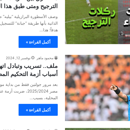
الترجيح ومتى طبق هذا ال
وصف الأسطورة البرازيلية “بيليه” 
هدفاً؛ هذا…
أكمل القراءة »
محمود ماهر
نوفمبر 12, 2024
ملف.. تسريب وتبادل اتها
أسباب أزمة التحكيم ال
بعد مرور جولتين فقط من بداية مو
مصر 2025/2024، ضربت أ
المحلية، بسبب…
أكمل القراءة »