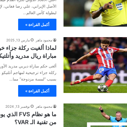
الأصل الإيراني، علي رضا فغاني، لإدار
لبطولة كأس العالم…
أكمل القراءة »
محمود ماهر
مارس 13, 2025
لماذا ألغيت ركلة جزاء خو
مباراة ريال مدريد وأتلتي
ألغى حكم مباراة ديربي مدريد الأو
ركلة جزاء ترجيحية لمهاجم أتلتيكو م
بسبب “لمسة مزدوجة” مما…
أكمل القراءة »
محمود ماهر
نوفمبر 13, 2024
ما هو نظام FVS
من تقنية الـ VAR؟