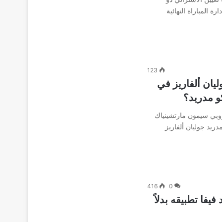
ة المباراة النهائية
123
ليان ألفاريز في
كو مدريد؟
روبي سيمون مارتشينياك
دريد جوليان ألفاريز
416
0
 الذي يود فيفا تطبيقه بدلاً