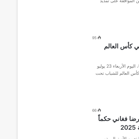
 الموافقة على تمديد
95
تبر تقنية (FVS) في كأس العالم
أعلن الاتحاد الدولي لكرة القدم فيفا، اليوم الأربعاء 23 يوليو
ة كأس العالم للشباب تحت
66
رضا فغاني حكماً
2
 تعيين الأسترالي ذو