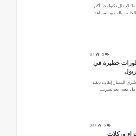
ا” لإدخال تكنولوجيا أكثر
لخاصة بالفيديو المساعد
54
0
طورات خطيرة في
ربول
يزي الممتاز إيقاف ديفيد
مل معه، بعد تسريب
267
0
زاء وركلات