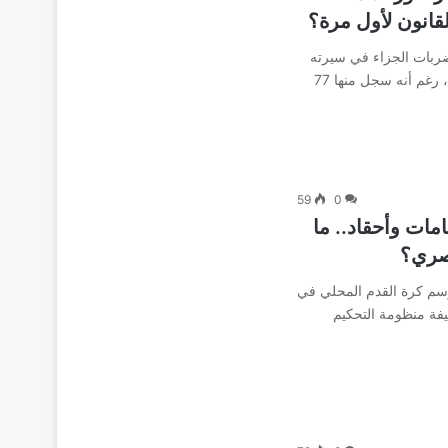
قانون لأول مرة؟
ضربات الجزاء في سيرته
الذاتية بأنها طريقة “جبانة” للتسجيل، رغم أنه سجل منها 77
59
0
مات وأحقاد.. ما
مصري؟
سم كرة القدم المحلي في
زمة عنيفة منظومة التحكيم